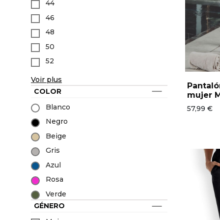
44
Todas las marcas
Ropa de pescadero
Última oportunidad
46
Los favoritos
48
Novedades
50
52
Voir plus
Pantaló
COLOR
mujer 
Blanco
57,99 €
Negro
Beige
Gris
Azul
Rosa
Verde
GÉNERO