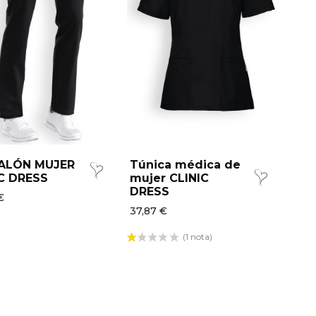
ALÓN MUJER
Túnica médica de
C DRESS
mujer CLINIC
DRESS
€
37,87 €
(1 nota)