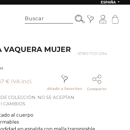
ESPAÑA
 VAQUERA MUJER
- 6780-7121-034
(1 opinión)
7 € IVA incl.
Añadir a favoritos
Compartir
 DE COLECCIÓN: NO SE ACEPTAN
I CAMBIOS.
stado al cuerpo
ormables
odidad en espalda con malla transpirable