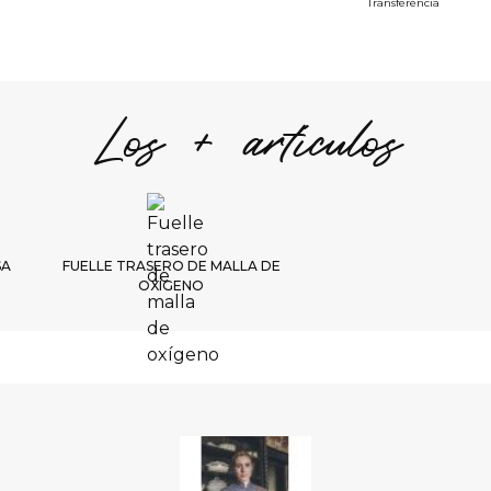
S
Transferencia
--
S
--
Los + artículos
S
1/
Elegi
SA
FUELLE TRASERO DE MALLA DE
A
OXÍGENO
PL
3-4