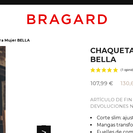
ra Mujer BELLA
CHAQUETA
BELLA
107,99 €
130,6
ARTÍCULO DE FIN
DEVOLUCIONES N
Corte slim: aju
Mangas transf
>
Fuelles de com