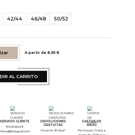
42/44
46/48
50/52
izar
A partir de 8,95 €
DIR AL CARRITO
tep Color
tep Monogramme
SERVICIO CLIENTE
DEVOLUCIONES
GASTOS DE
GRATUITAS
ENVÍO
914.00.84.29
Durante 30 días*
Península, Gratis a
info.es@bragard.com
partir de 120€+iva