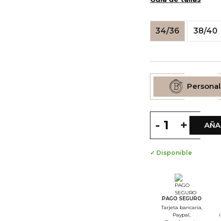
34/36
38/40
Personal
-
+
AÑA
✓ Disponible
--
S
--
S
PAGO SEGURO
Tarjeta bancaria,
--
Paypal,