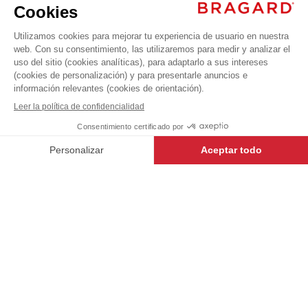
- Blanco/Negro
95,99 €
Chaquetas de cocina
+
+
BLANCO
34/36
-
+
AÑADIR AL CARRITO