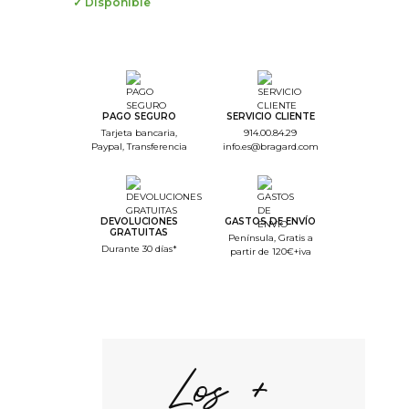
✓ Disponible
--
Step Color
--
Step Monogramme
PAGO SEGURO
SERVICIO CLIENTE
Tarjeta bancaria,
914.00.84.29
--
Paypal, Transferencia
info.es@bragard.com
Step Font
--
Step Color Broderie
DEVOLUCIONES
GASTOS DE ENVÍO
--
GRATUITAS
Península, Gratis a
Step Recap
Durante 30 días*
partir de 120€+iva
1/4. Color de la prenda
Elegir color
Los +
Negro
Blanco
VOLVER