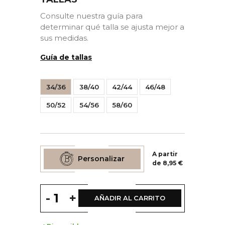
Consulte nuestra guía para
determinar qué talla se ajusta mejor a
sus medidas.
Guía de tallas
34/36
38/40
42/44
46/48
50/52
54/56
58/60
A partir
Personalizar
de 8,95 €
-
+
AÑADIR AL CARRITO