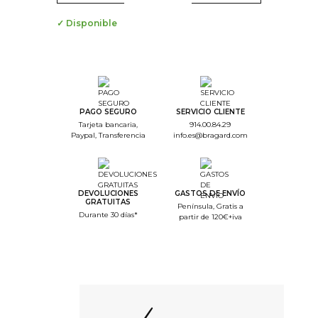
✓ Disponible
PAGO SEGURO
SERVICIO CLIENTE
Tarjeta bancaria,
914.00.84.29
Paypal, Transferencia
info.es@bragard.com
DEVOLUCIONES
GASTOS DE ENVÍO
GRATUITAS
Península, Gratis a
Durante 30 días*
partir de 120€+iva