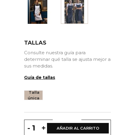
TALLAS
Consulte nuestra guía para
determinar qué talla se ajusta mejor a
sus medidas.
Guía de tallas
Talla
única
-
+
AÑADIR AL CARRITO
(2 opiniones)