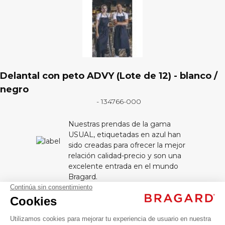
Delantal con peto ADVY (Lote de 12) - blanco /
negro
- 134766-000
Delantal
Nuestras prendas de la gama
con
USUAL, etiquetadas en azul han
sido creadas para ofrecer la mejor
peto
relación calidad-precio y son una
ADVY
excelente entrada en el mundo
(Lote de
Bragard.
12) -
blanco /
DESCRIPCIÓN
negro
Lote de 12 delantales. Altura regulable.