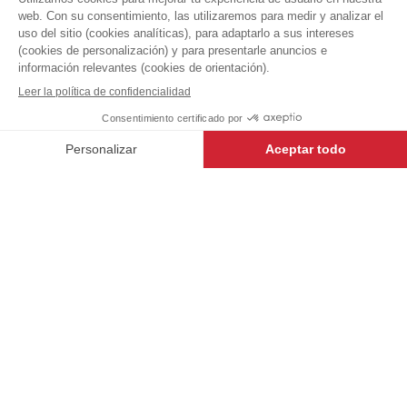
45,99 €
Delantales
+
BLANCO
-
+
AÑADIR AL CARRITO