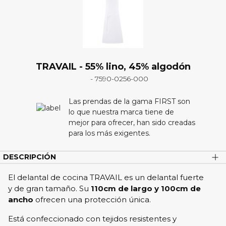
Blanco
VOLVER ATRÁS
SEGUIR
TRAVAIL - 55% lino, 45% algodón
- 7590-0256-000
Las prendas de la gama FIRST son
PLAZO DE ENTREGA
lo que nuestra marca tiene de
3-4 semanas
mejor para ofrecer, han sido creadas
NO SE ADMITEN
para los más exigentes.
DEVOLUCIONES
tampoco se admiten cambi
DESCRIPCIÓN
El delantal de cocina TRAVAIL es un delantal fuerte
y de gran tamaño. Su
110cm de largo y 100cm de
ancho
ofrecen una protección única.
Está confeccionado con tejidos resistentes y