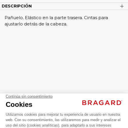
DESCRIPCIÓN
Pañuelo. Elástico en la parte trasera. Cintas para
ajustarlo detrás de la cabeza.
close
Gorro cocina pirata RHODES
13,99 €
Gorros & Gorras