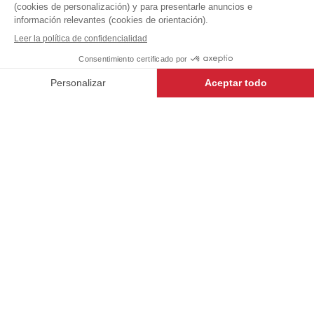
+
TALLA ÚNICA
-
+
AÑADIR AL CARRITO