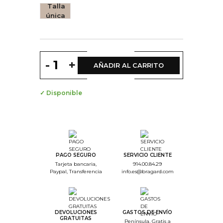
Talla
única
-
+
AÑADIR AL CARRITO
✓ Disponible
PAGO SEGURO
SERVICIO CLIENTE
Tarjeta bancaria,
914.00.84.29
(5 opiniones)
Paypal, Transferencia
info.es@bragard.com
DEVOLUCIONES
GASTOS DE ENVÍO
GRATUITAS
Península, Gratis a