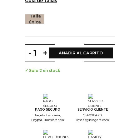
Guía de tallas
Talla
única
-
+
AÑADIR AL CARRITO
✓ Sólo 2 en stock
PAGO SEGURO
SERVICIO CLIENTE
Tarjeta bancaria,
914.00.84.29
Paypal, Transferencia
info.es@bragard.com