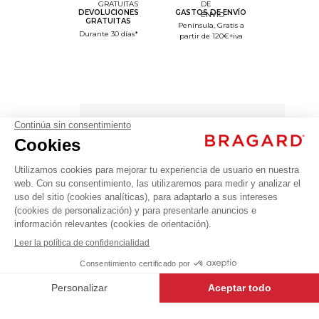
DEVOLUCIONES
GASTOS DE ENVÍO
GRATUITAS
Península, Gratis a
Durante 30 días*
partir de 120€+iva
Gorro
cocina
papel
TOK
Los +
(lote
de 25)
artículos
Gorros
82,99 €
&
Gorras
TALLA
+
+
BLANCO
ÚNICA
CINTURA AJUSTABLE
-
+
AÑADIR AL CARRITO