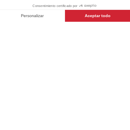
+
+
BLANCO
XXL
RESISTENTE
-
+
AÑADIR AL CARRITO
BOTONES
IRROMPIBLES
TEJIDO CERTIFICADO
OEKO