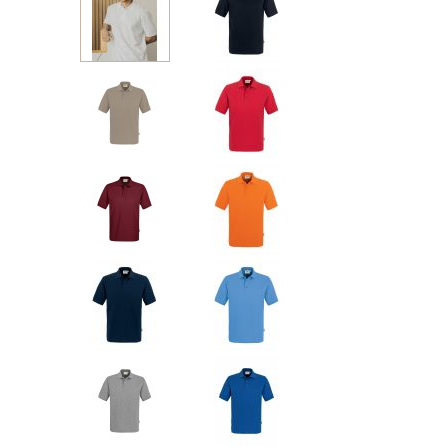
Beige
Rojo
Burdeos
Naranja
Marine
Malibu
azul
Gris
Real
chiné