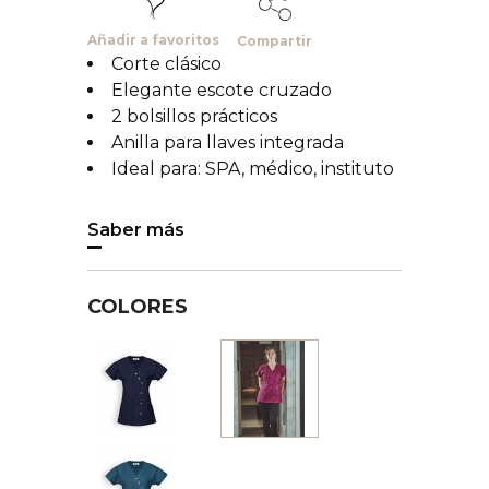
Añadir a favoritos
Compartir
Corte clásico
Elegante escote cruzado
2 bolsillos prácticos
Anilla para llaves integrada
Ideal para: SPA, médico, instituto
Saber más
COLORES
Bleu
Berry
foncé
Vert
pétrole