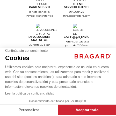
PAGO SEGURO
SERVICIO CLIENTE
Tarjeta bancaria,
914.00.84.29
Paypal, Transferencia
info.es@bragard.com
Blusa
DEVOLUCIONES
GASTOS DE ENVÍO
de
GRATUITAS
Península, Gratis a
Durante 30 días*
partir de 120€+iva
mujer
CLINIC
DRESS
Túnicas
52,23 €
&
Blusas
+
+
BERRY
36
Blusa de mujer CLINIC DRESS
- CD0098-036