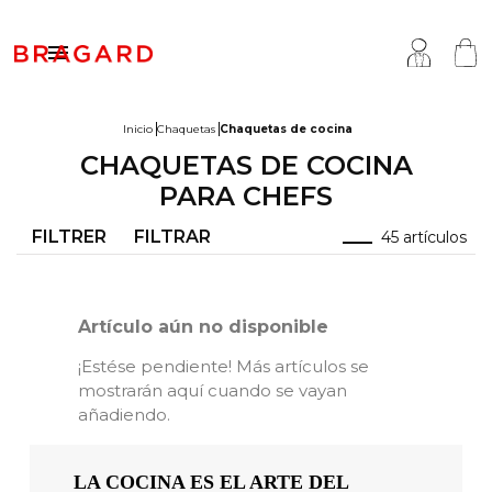

Inicio
Chaquetas
Chaquetas de cocina
CHAQUETAS DE COCINA
haquetas
ocina
ragard
PARA CHEFS
antalones & Faldas
arnicerías - Charcuterías
uestra historia
FILTRER
FILTRAR
45 artículos
elantales
opa de quesero
aber hacer
apatos & Calcetines
ervicio & Hosteleria
ersonalización
Artículo aún no disponible
rendas de arriba
opa sanitaria & bienestar
nternational
¡Estése pendiente! Más artículos se
mostrarán aquí cuando se vayan
ccesorios
anadería & Pastelería
arcas del grupo
añadiendo.
olecciones
ar & Café
odas las marcas
opa de pescadero
LA COCINA ES EL ARTE DEL