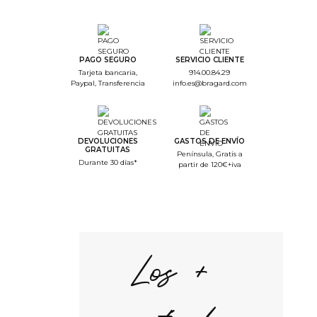
PAGO SEGURO
SERVICIO CLIENTE
Tarjeta bancaria,
914.00.84.29
Paypal, Transferencia
info.es@bragard.com
DEVOLUCIONES
GASTOS DE ENVÍO
GRATUITAS
Península, Gratis a
Durante 30 días*
partir de 120€+iva
Los +