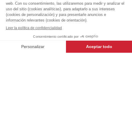
BOTONES
Polos &
IRROMPIBLES
22,39 €
Camisetas
+
+
VERDE
L
TEJIDO CERTIFICADO
OEKO
AÑADIR AL
-
+
CARRITO
ANTINEA (Oferta - Fin de serie)
- 130028-L